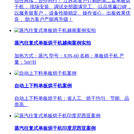
信任再续，合作同行！ 江苏老客户订购的第二套单板烘
干机， 现场安装、调试全部圆满完工。 以品质赢口碑，
以服务留客户， 设备性能稳定、操作省心、出板效果优
良， 助力客户产能再升级！
蒸汽往复式单板烘干机越南案例实拍
加热方式：蒸汽 型号：XJN-60 名称：单板烘干机 产
量：5m³/H
自动上下料单板烘干机案例
自动上下料单板烘干机：省人工、烘干均匀、节能、品
质高。
蒸汽往复式单板烘干机印度尼西亚案例