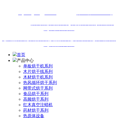
13616460911
网址：
m.junenghonggan.com
备案号：
鲁ICP备18019895号
站内热门搜索:
烘干设备
,
单板烘干机,
木皮烘干设备
,
木片烘干
机
,
单板干燥设备
电加热烘干箱
,
木材烘干房
,
高频烘干机
,
网带烘干机
,
农产品干燥
机
,
食品烘干设备
首页
产品中心
单板烘干机系列
木片烘干线系列
木材烘干机系列
热风循环烘干系列
网带式烘干系列
食品烘干系列
高频烘干系列
红木真空注蜡机
药材烘干系列
热原体设备