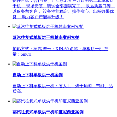
信任再续，合作同行！ 江苏老客户订购的第二套单板烘
干机， 现场安装、调试全部圆满完工。 以品质赢口碑，
以服务留客户， 设备性能稳定、操作省心、出板效果优
良， 助力客户产能再升级！
蒸汽往复式单板烘干机越南案例实拍
加热方式：蒸汽 型号：XJN-60 名称：单板烘干机 产
量：5m³/H
自动上下料单板烘干机案例
自动上下料单板烘干机：省人工、烘干均匀、节能、品
质高。
蒸汽往复式单板烘干机印度尼西亚案例