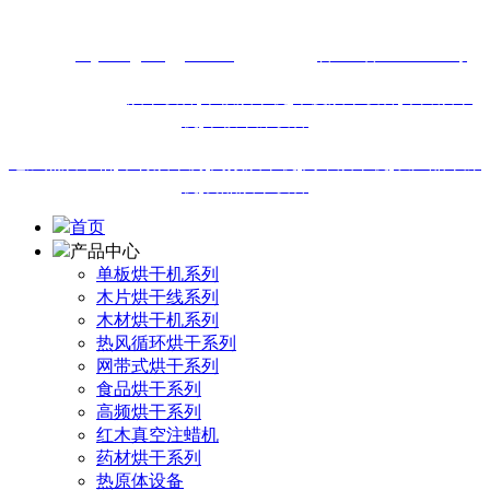
13616460911
网址：
m.junenghonggan.com
备案号：
鲁ICP备18019895号
站内热门搜索:
烘干设备
,
单板烘干机,
木皮烘干设备
,
木片烘干
机
,
单板干燥设备
电加热烘干箱
,
木材烘干房
,
高频烘干机
,
网带烘干机
,
农产品干燥
机
,
食品烘干设备
首页
产品中心
单板烘干机系列
木片烘干线系列
木材烘干机系列
热风循环烘干系列
网带式烘干系列
食品烘干系列
高频烘干系列
红木真空注蜡机
药材烘干系列
热原体设备