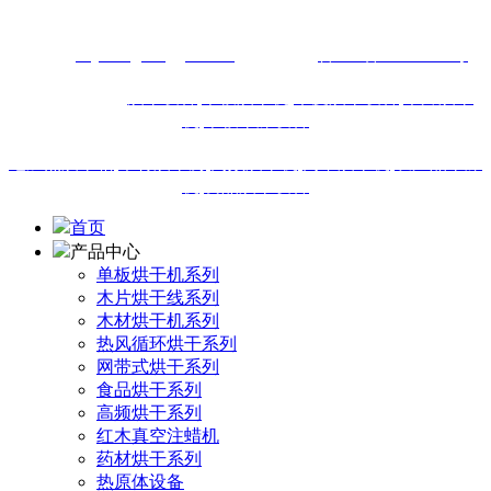
13616460911
网址：
m.junenghonggan.com
备案号：
鲁ICP备18019895号
站内热门搜索:
烘干设备
,
单板烘干机,
木皮烘干设备
,
木片烘干
机
,
单板干燥设备
电加热烘干箱
,
木材烘干房
,
高频烘干机
,
网带烘干机
,
农产品干燥
机
,
食品烘干设备
首页
产品中心
单板烘干机系列
木片烘干线系列
木材烘干机系列
热风循环烘干系列
网带式烘干系列
食品烘干系列
高频烘干系列
红木真空注蜡机
药材烘干系列
热原体设备