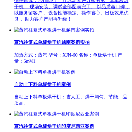
信任再续，合作同行！ 江苏老客户订购的第二套单板烘
干机， 现场安装、调试全部圆满完工。 以品质赢口碑，
以服务留客户， 设备性能稳定、操作省心、出板效果优
良， 助力客户产能再升级！
蒸汽往复式单板烘干机越南案例实拍
加热方式：蒸汽 型号：XJN-60 名称：单板烘干机 产
量：5m³/H
自动上下料单板烘干机案例
自动上下料单板烘干机：省人工、烘干均匀、节能、品
质高。
蒸汽往复式单板烘干机印度尼西亚案例