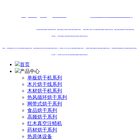
13616460911
网址：
m.junenghonggan.com
备案号：
鲁ICP备18019895号
站内热门搜索:
烘干设备
,
单板烘干机,
木皮烘干设备
,
木片烘干
机
,
单板干燥设备
电加热烘干箱
,
木材烘干房
,
高频烘干机
,
网带烘干机
,
农产品干燥
机
,
食品烘干设备
首页
产品中心
单板烘干机系列
木片烘干线系列
木材烘干机系列
热风循环烘干系列
网带式烘干系列
食品烘干系列
高频烘干系列
红木真空注蜡机
药材烘干系列
热原体设备