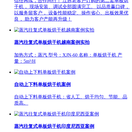
信任再续，合作同行！ 江苏老客户订购的第二套单板烘
干机， 现场安装、调试全部圆满完工。 以品质赢口碑，
以服务留客户， 设备性能稳定、操作省心、出板效果优
良， 助力客户产能再升级！
蒸汽往复式单板烘干机越南案例实拍
加热方式：蒸汽 型号：XJN-60 名称：单板烘干机 产
量：5m³/H
自动上下料单板烘干机案例
自动上下料单板烘干机：省人工、烘干均匀、节能、品
质高。
蒸汽往复式单板烘干机印度尼西亚案例