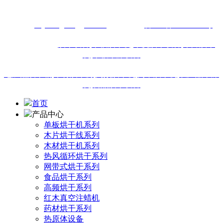
13616460911
网址：
m.junenghonggan.com
备案号：
鲁ICP备18019895号
站内热门搜索:
烘干设备
,
单板烘干机,
木皮烘干设备
,
木片烘干
机
,
单板干燥设备
电加热烘干箱
,
木材烘干房
,
高频烘干机
,
网带烘干机
,
农产品干燥
机
,
食品烘干设备
首页
产品中心
单板烘干机系列
木片烘干线系列
木材烘干机系列
热风循环烘干系列
网带式烘干系列
食品烘干系列
高频烘干系列
红木真空注蜡机
药材烘干系列
热原体设备