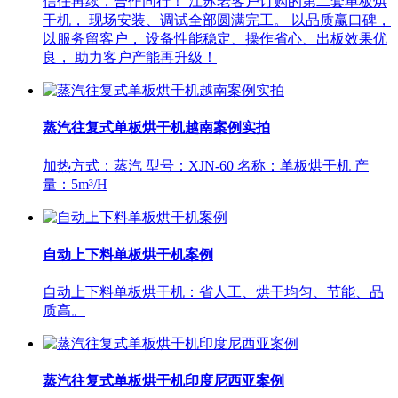
信任再续，合作同行！ 江苏老客户订购的第二套单板烘
干机， 现场安装、调试全部圆满完工。 以品质赢口碑，
以服务留客户， 设备性能稳定、操作省心、出板效果优
良， 助力客户产能再升级！
蒸汽往复式单板烘干机越南案例实拍
加热方式：蒸汽 型号：XJN-60 名称：单板烘干机 产
量：5m³/H
自动上下料单板烘干机案例
自动上下料单板烘干机：省人工、烘干均匀、节能、品
质高。
蒸汽往复式单板烘干机印度尼西亚案例