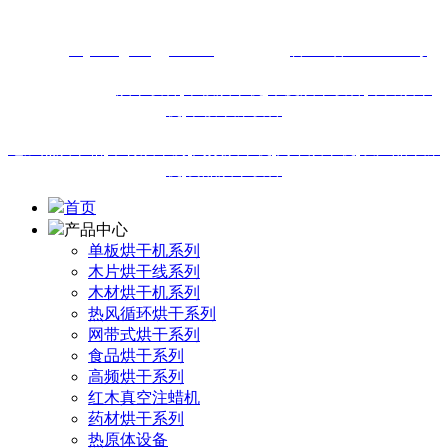
13616460911
网址：
m.junenghonggan.com
备案号：
鲁ICP备18019895号
站内热门搜索:
烘干设备
,
单板烘干机,
木皮烘干设备
,
木片烘干
机
,
单板干燥设备
电加热烘干箱
,
木材烘干房
,
高频烘干机
,
网带烘干机
,
农产品干燥
机
,
食品烘干设备
首页
产品中心
单板烘干机系列
木片烘干线系列
木材烘干机系列
热风循环烘干系列
网带式烘干系列
食品烘干系列
高频烘干系列
红木真空注蜡机
药材烘干系列
热原体设备