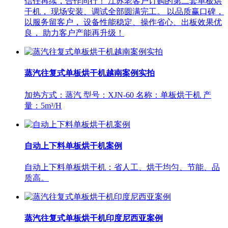
信任再续，合作同行！ 江苏老客户订购的第二套单板烘
干机， 现场安装、调试全部圆满完工。 以品质赢口碑，
以服务留客户， 设备性能稳定、操作省心、出板效果优
良， 助力客户产能再升级！
蒸汽往复式单板烘干机越南案例实拍
加热方式：蒸汽 型号：XJN-60 名称：单板烘干机 产
量：5m³/H
自动上下料单板烘干机案例
自动上下料单板烘干机：省人工、烘干均匀、节能、品
质高。
蒸汽往复式单板烘干机印度尼西亚案例