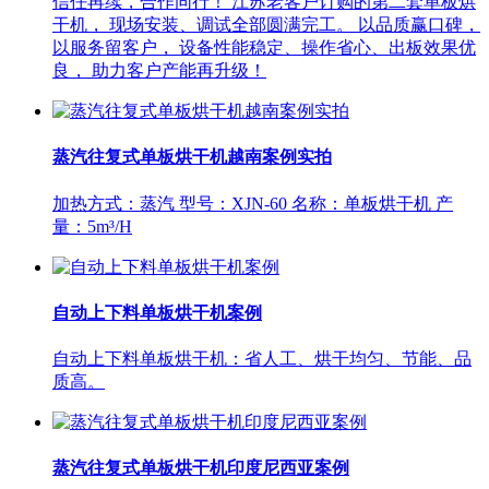
信任再续，合作同行！ 江苏老客户订购的第二套单板烘
干机， 现场安装、调试全部圆满完工。 以品质赢口碑，
以服务留客户， 设备性能稳定、操作省心、出板效果优
良， 助力客户产能再升级！
蒸汽往复式单板烘干机越南案例实拍
加热方式：蒸汽 型号：XJN-60 名称：单板烘干机 产
量：5m³/H
自动上下料单板烘干机案例
自动上下料单板烘干机：省人工、烘干均匀、节能、品
质高。
蒸汽往复式单板烘干机印度尼西亚案例