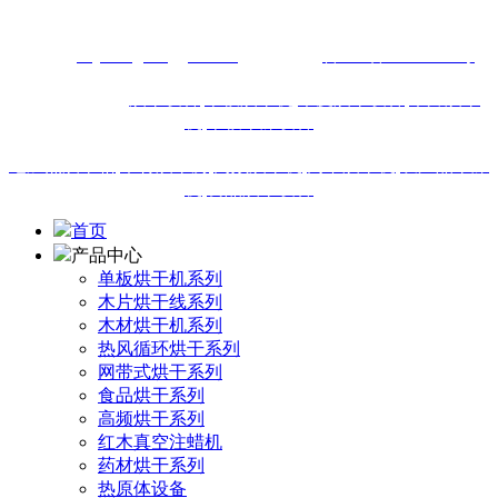
13616460911
网址：
m.junenghonggan.com
备案号：
鲁ICP备18019895号
站内热门搜索:
烘干设备
,
单板烘干机,
木皮烘干设备
,
木片烘干
机
,
单板干燥设备
电加热烘干箱
,
木材烘干房
,
高频烘干机
,
网带烘干机
,
农产品干燥
机
,
食品烘干设备
首页
产品中心
单板烘干机系列
木片烘干线系列
木材烘干机系列
热风循环烘干系列
网带式烘干系列
食品烘干系列
高频烘干系列
红木真空注蜡机
药材烘干系列
热原体设备