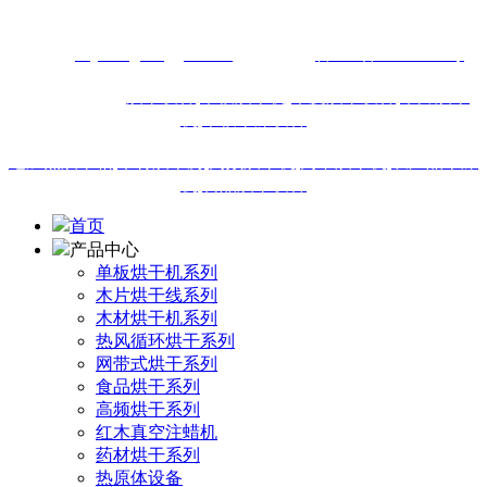
13616460911
网址：
m.junenghonggan.com
备案号：
鲁ICP备18019895号
站内热门搜索:
烘干设备
,
单板烘干机,
木皮烘干设备
,
木片烘干
机
,
单板干燥设备
电加热烘干箱
,
木材烘干房
,
高频烘干机
,
网带烘干机
,
农产品干燥
机
,
食品烘干设备
首页
产品中心
单板烘干机系列
木片烘干线系列
木材烘干机系列
热风循环烘干系列
网带式烘干系列
食品烘干系列
高频烘干系列
红木真空注蜡机
药材烘干系列
热原体设备