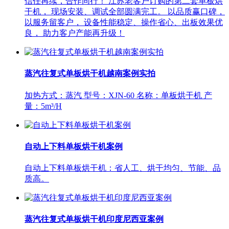
信任再续，合作同行！ 江苏老客户订购的第二套单板烘
干机， 现场安装、调试全部圆满完工。 以品质赢口碑，
以服务留客户， 设备性能稳定、操作省心、出板效果优
良， 助力客户产能再升级！
蒸汽往复式单板烘干机越南案例实拍
加热方式：蒸汽 型号：XJN-60 名称：单板烘干机 产
量：5m³/H
自动上下料单板烘干机案例
自动上下料单板烘干机：省人工、烘干均匀、节能、品
质高。
蒸汽往复式单板烘干机印度尼西亚案例